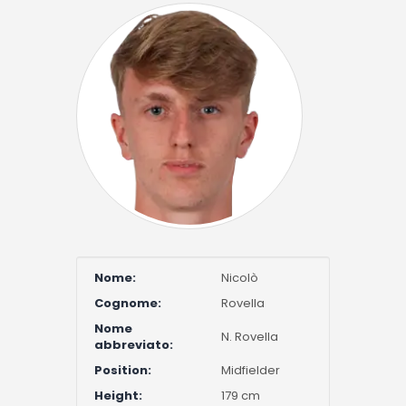
Nome:
Nicolò
Cognome:
Rovella
Nome
N. Rovella
abbreviato:
Position:
Midfielder
Height:
179 cm