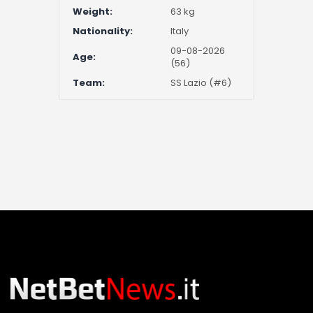
Weight:
63 kg
Nationality:
Italy
09-08-2026
Age:
(56)
Team:
SS Lazio (#6)