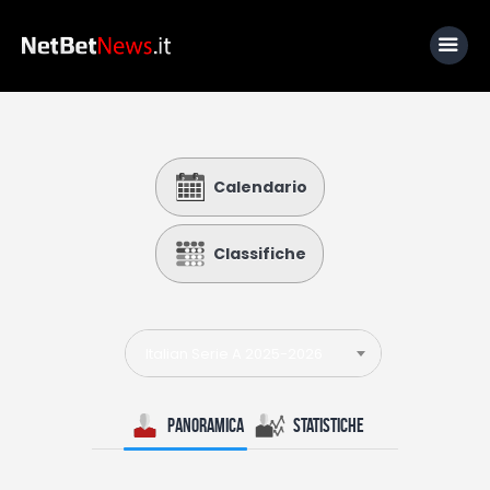
Home
Calendario
News
Calcio
Classifiche
Basket
Tennis
Italian Serie A 2025-2026
Lo Sapevi Che
Fantacalcio
Panoramica
Statistiche
I consigli di Giulia
Serie A