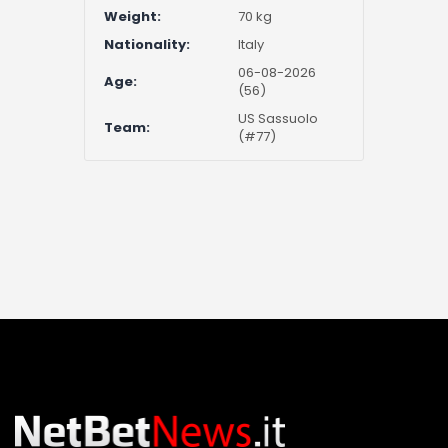
Weight:
70 kg
Nationality:
Italy
06-08-2026
Age:
(56)
US Sassuolo
Team:
(#77)