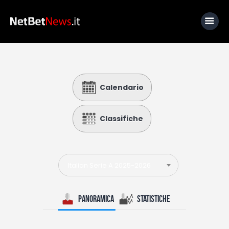
Home
Calendario
News
Calcio
Classifiche
Basket
Tennis
Italian Serie A 2025-2026
Lo Sapevi Che
Fantacalcio
Panoramica
Statistiche
I consigli di Giulia
Serie A