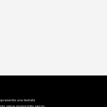
ppresenta una testata
uanto viene aggiornato senza