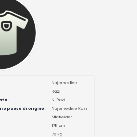
Najemedine
Razi
ato:
N. Razi
io paese di origine:
Najemedine Razi
Midfielder
175 cm
70 kg