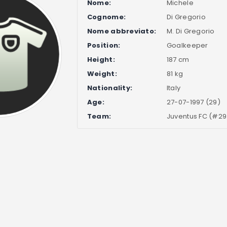
Nome:
Michele
Cognome:
Di Gregorio
Nome abbreviato:
M. Di Gregorio
Position:
Goalkeeper
Height:
187 cm
Weight:
81 kg
Nationality:
Italy
Age:
27-07-1997 (29)
Team:
Juventus FC (#29