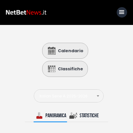
Home
Calendario
News
Calcio
Classifiche
Basket
Tennis
Italian Serie A 2025-2026
Lo Sapevi Che
Fantacalcio
Panoramica
Statistiche
I consigli di Giulia
Serie A