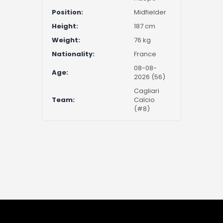
Position:
Midfielder
Height:
187 cm
Weight:
76 kg
Nationality:
France
08-08-
Age:
2026 (56)
Cagliari
Team:
Calcio
(#8)