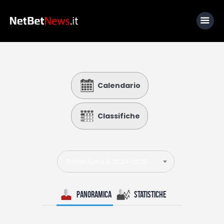
Home
Calendario
News
Calcio
Classifiche
Basket
Tennis
Italian Serie A 2024-2025
Lo Sapevi Che
Fantacalcio
Panoramica
Statistiche
I consigli di Giulia
Serie A