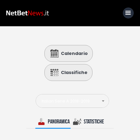
Home
Calendario
News
Calcio
Classifiche
Basket
Tennis
Italian Serie A 2018-2019
Lo Sapevi Che
Fantacalcio
Panoramica
Statistiche
I consigli di Giulia
Serie A