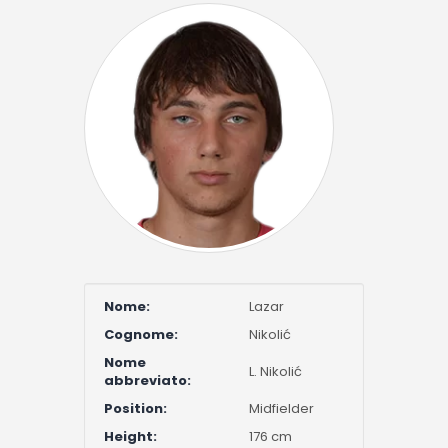
Nome:
Lazar
Cognome:
Nikolić
Nome
L. Nikolić
abbreviato:
Position:
Midfielder
Height:
176 cm