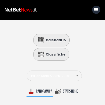
Home
Calendario
News
Calcio
Classifiche
Basket
Tennis
Italian Serie A 2025-2026
Lo Sapevi Che
Fantacalcio
Panoramica
Statistiche
I consigli di Giulia
Serie A