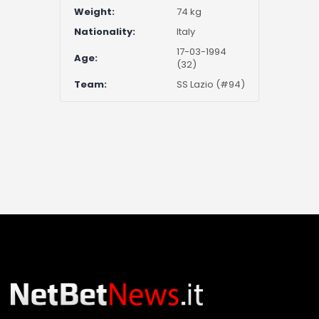
Weight:
74 kg
Nationality:
Italy
17-03-1994
Age:
(32)
Team:
SS Lazio (#94)