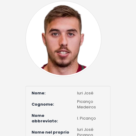
Nome:
Iuri José
Picanço
Cognome:
Medeiros
Nome
I. Picanço
abbreviato:
Iuri José
Nome nel proprio
Picanço