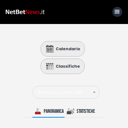
Home
Calendario
News
Calcio
Classifiche
Basket
Tennis
Italian Serie A 2018-2019
Lo Sapevi Che
Fantacalcio
Panoramica
Statistiche
I consigli di Giulia
Serie A