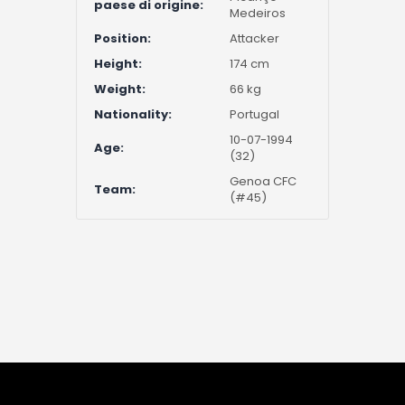
paese di origine:
Medeiros
Position:
Attacker
Height:
174 cm
Weight:
66 kg
Nationality:
Portugal
10-07-1994
Age:
(32)
Genoa CFC
Team:
(#45)