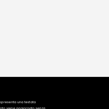
ppresenta una testata
uanto viene aggiornato senza