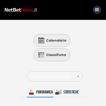
Home
Calendario
News
Calcio
Classifiche
Basket
Tennis
Italian Serie A 2025-2026
Lo Sapevi Che
Fantacalcio
Panoramica
Statistiche
I consigli di Giulia
Serie A