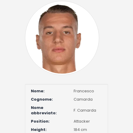
Nome:
Francesco
Cognome:
Camarda
Nome
F. Camarda
abbreviato:
Position:
Attacker
Height:
184 cm