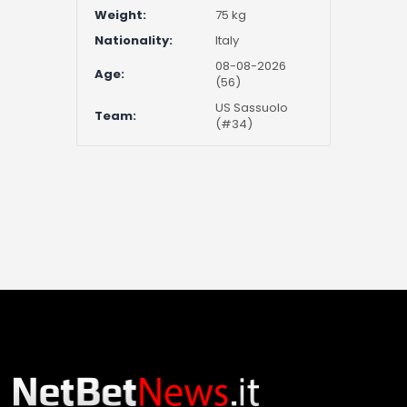
Weight:
75 kg
Nationality:
Italy
08-08-2026
Age:
(56)
US Sassuolo
Team:
(#34)