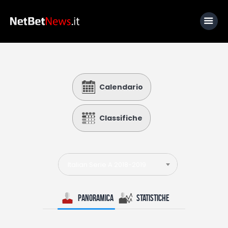
Home
Calendario
News
Calcio
Classifiche
Basket
Tennis
Italian Serie A 2018-2019
Lo Sapevi Che
Fantacalcio
Panoramica
Statistiche
I consigli di Giulia
Serie A