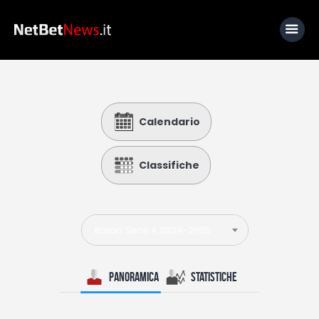
Home
Calendario
News
Calcio
Classifiche
Basket
Tennis
Italian Serie A 2024-2025
Lo Sapevi Che
Fantacalcio
Panoramica
Statistiche
I consigli di Giulia
Serie A