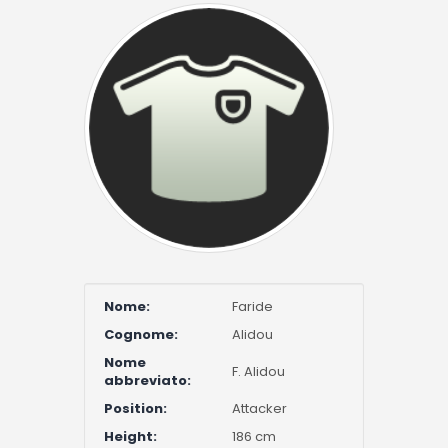
Nome:
Faride
Cognome:
Alidou
Nome
F. Alidou
abbreviato:
Position:
Attacker
Height:
186 cm