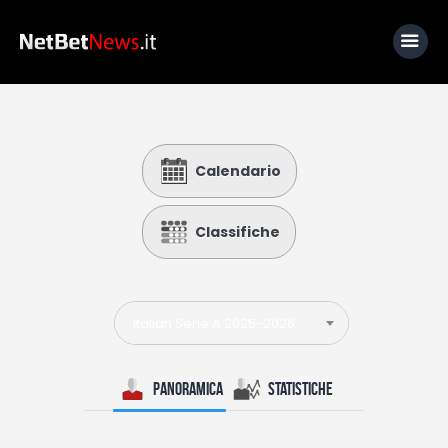
Home
Calendario
News
Calcio
Classifiche
Basket
Tennis
Italian Serie A 2025-2026
Lo Sapevi Che
Fantacalcio
Panoramica
Statistiche
I consigli di Giulia
Serie A