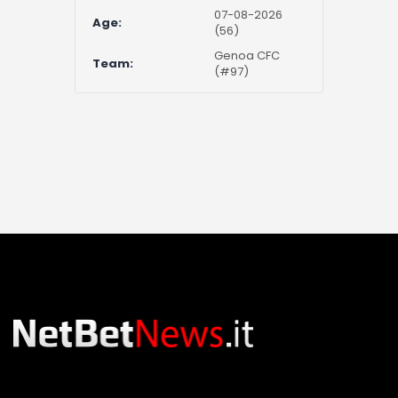
07-08-2026
Age:
(56)
Genoa CFC
Team:
(#97)