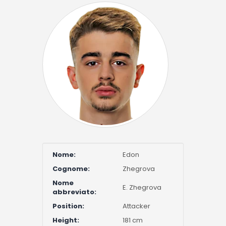
Nome:
Edon
Cognome:
Zhegrova
Nome
E. Zhegrova
abbreviato:
Position:
Attacker
Height:
181 cm