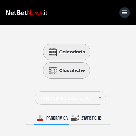
Home
Calendario
News
Calcio
Classifiche
Basket
Tennis
Italian Serie A 2025-2026
Lo Sapevi Che
Fantacalcio
Panoramica
Statistiche
I consigli di Giulia
Serie A