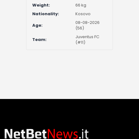
Weight:
66 kg
Nationality:
Kosovo
08-08-2026
Age:
(56)
Juventus FC
Team:
(#11)