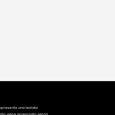
ppresenta una testata
uanto viene aggiornato senza