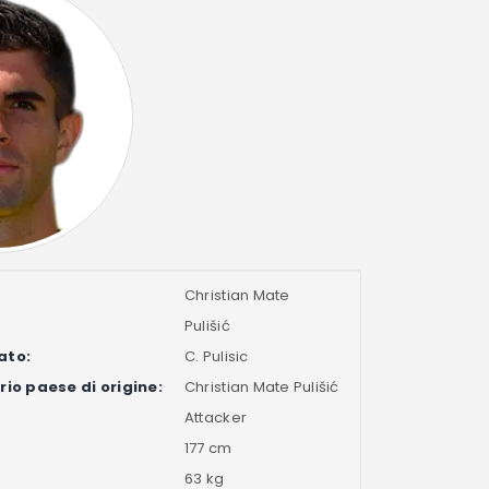
Christian Mate
Pulišić
ato:
C. Pulisic
io paese di origine:
Christian Mate Pulišić
Attacker
177 cm
63 kg