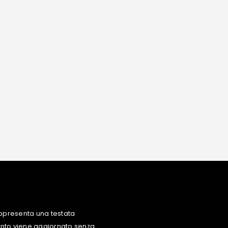
ppresenta una testata
uanto viene aggiornato senza