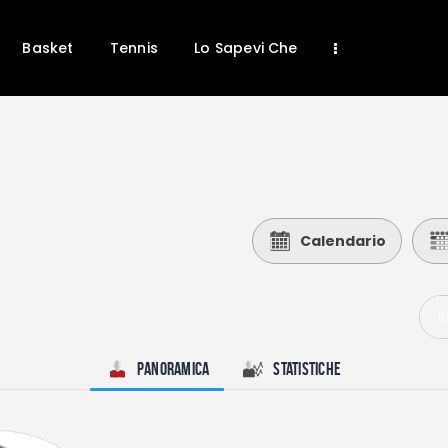
Home
News
Basket
Tennis
Lo Sapevi Che
Calcio
Basket
Tennis
Lo Sapevi Che
Fantacalcio
Calendario
I consigli di Giulia
Serie A
I
Panoramica
Statistiche