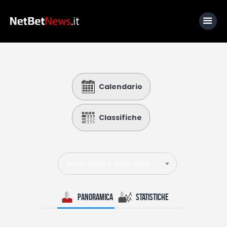
Home
Calendario
News
Calcio
Classifiche
Basket
Tennis
Italian Serie A 2024-2025
Lo Sapevi Che
Fantacalcio
Panoramica
Statistiche
I consigli di Giulia
Serie A