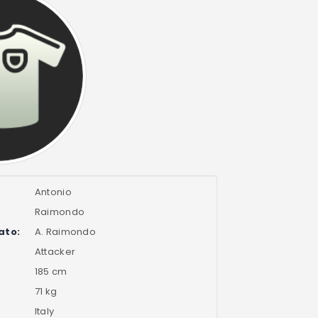
Antonio
Raimondo
ato:
A. Raimondo
Attacker
185 cm
71 kg
Italy