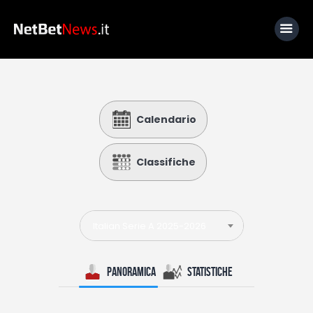
Home
Calendario
News
Calcio
Classifiche
Basket
Tennis
Italian Serie A 2025-2026
Lo Sapevi Che
Fantacalcio
Panoramica
Statistiche
I consigli di Giulia
Serie A