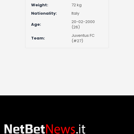
Weight:
72 kg
Nationality:
Italy
20-02-2000
Age:
(26)
Juventus FC
Team:
(#27)